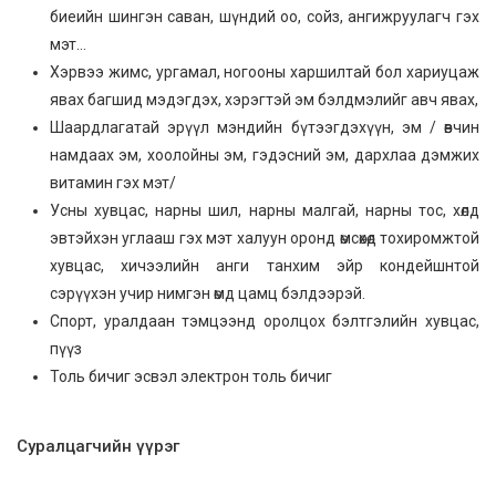
биеийн шингэн саван, шүндий оо, сойз, ангижруулагч гэх
мэт…
Хэрвээ жимс, ургамал, ногооны харшилтай бол хариуцаж
явах багшид мэдэгдэх, хэрэгтэй эм бэлдмэлийг авч явах,
Шаардлагатай эрүүл мэндийн бүтээгдэхүүн, эм / өвчин
намдаах эм, хоолойны эм, гэдэсний эм, дархлаа дэмжих
витамин гэх мэт/
Усны хувцас, нарны шил, нарны малгай, нарны тос, хөлд
эвтэйхэн углааш гэх мэт халуун оронд өмсөхөд тохиромжтой
хувцас, хичээлийн анги танхим эйр кондейшнтой
сэрүүхэн учир нимгэн өмд цамц бэлдээрэй.
Спорт, уралдаан тэмцээнд оролцох бэлтгэлийн хувцас,
пүүз
Толь бичиг эсвэл электрон толь бичиг
Суралцагчийн үүрэг