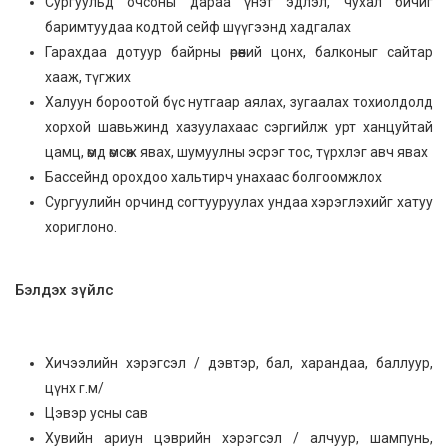
Сургуульд очсоны дараа үнэт эдлэл, чухал бичиг
баримтуудаа кодтой сейф шүүгээнд хадгалах
Гарахдаа дотуур байрны өрөөний цонх, балконыг сайтар
хааж, түгжих
Халуун бороотой бүс нутгаар аялах, зугаалах тохиолдолд
хорхой шавьжинд хазуулахаас сэргийлж урт ханцуйтай
цамц, өмд өмсөж явах, шумуулны эсрэг тос, түрхлэг авч явах
Бассейнд орохдоо хальтирч унахаас болгоомжлох
Сургуулийн орчинд согтууруулах ундаа хэрэглэхийг хатуу
хориглоно.
Бэлдэх зүйлс
Хичээлийн хэрэгсэл / дэвтэр, бал, харандаа, баллуур,
цүнх г.м/
Цэвэр усны сав
Хувийн ариун цэврийн хэрэгсэл / алчуур, шампунь,