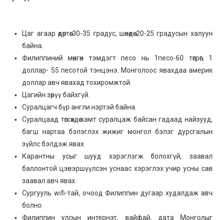
Цаг агаар өдөртөө 30-35 градус, шөнөдөө 20-25 градусын халуун
байна.
Филиппиний мөнгөн тэмдэгт песо нь 1песо-60 төгрөг, 1
доллар- 55 песотой тэнцэнэ. Монголоос явахдаа америк
доллар авч явахад тохиромжтой.
Цагийн зөрүү байхгүй.
Суралцагч бүр англи нэртэй байна.
Суралцаад төгсөхдөө хамт суралцаж байсан гадаад найзууд,
багш нартаа бэлэглэх жижиг монгол бэлэг дурсгалын
зүйлс бэлдэж явах
Карантны усыг шууд хэрэглэгж болохгүй, заавал
баллонтой цэвэршүүлсэн уснаас хэрэглэх учир усны сав
заавал авч явах
Сургууль wifi-тай, очоод Филиппин дугаар худалдаж авч
болно.
Филиппин улсын интернэт, вайфай, дата Монголыг