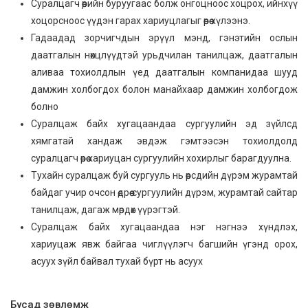
Суралцагч өөрийн буруугаас болж онгоцноос хоцрох, ийнхүү
хоцорсноос үүдэн гарах хариуцлагыг өөрөө хүлээнэ.
Гадаадад зорчигчдын эрүүл мэнд, гэнэтийн ослын
даатгалын нөхцлүүдтэй урьдчилан танилцаж, даатгалын
аливаа тохиолдлын үед даатгалын компанидаа шууд
дамжин холбогдох болон манайхаар дамжин холбогдож
болно
Суралцаж байх хугацаандаа сургуулийн эд зүйлсд
хямгатай хандаж эвдэж гэмтээсэн тохиолдолд
суралцагч өөрөө хариуцан сургуулийн хохирлыг барагдуулна.
Тухайн суралцаж буй сургууль нь өөрсдийн дүрэм журамтай
байдаг учир очсон өдрөө сургуулийн дүрэм, журамтай сайтар
танилцаж, дагаж мөрдөх үүрэгтэй.
Суралцаж байх хугацаандаа нэг нэгнээ хүндлэх,
хариуцаж явж байгаа чиглүүлэгч багшийн үгэнд орох,
асуух зүйл байвал тухай бүрт нь асуух
Бусад зөвлөмж