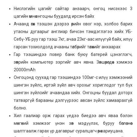
Нислэгийн цагийг сайтар анзаарч, онгоц нисэхээс 3
цагийн өмнө онгоцны буудалд ирсэн байх
Ачаанд өгөх тээшэн дээрээ өөрийн овог нэр, холбоо барих
утасны дугаарыг англиар бичсэн тэмдэглэгээ хийх УБ-
Себү-УБ руу гар тээш 7кг, ачаа 23кг-аас илүүгүй байх, илүү
гарсан тохиолдолд ачааны төлбөрийг төлөхийг анхаарах
Гар тээшиндээ повер банк буюу батерей цэнэглэгч,
зөөврийн компьютер зэргийг авч явна. Зөвшөөрөгдөх хэмжээ
20000mAh
Онгоцонд суухад гар тээшиндээ 100мг-с илүү хэмжээний
шингэн зүйлс, иртэй зүйл авч орохыг хориглодог тул бүх
шингэн зүйлсийг ачаандаа хийх. Онгоцны буудал доторх
татваргүй барааны дэлгүүрээс авсан зүйлс хамаарахгүй
болно.
Хил гаалиар орж гарах үедээ биедээ авч яваа бэлэн
мөнгөний хэмжээг үнэн зөв мэдүүлэх, буруу бөглөснөөс
шалтгаалж гарах үр дагаврыг суралцагч өөрөө хариуцана.