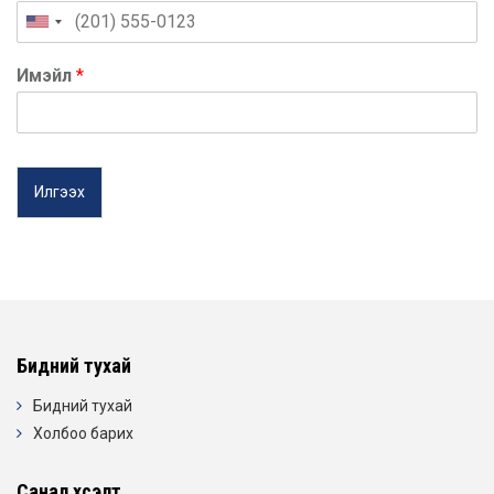
Имэйл
*
Илгээх
Бидний тухай
Бидний тухай
Холбоо барих
Санал хүсэлт