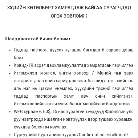
ХҮҮХДИЙН ХӨТӨЛБӨРТ ХАМРАГДАЖ БАЙГАА СУРАГЧДАД
ӨГӨХ ЗӨВЛӨМЖ
Шаардлагатай бичиг баримт
Гадаад паспорт, дуусах хугацаа багадаа 6 сараас дээш
байх
Ковид-19 эсрэг дархлаажуулалтад хамрагдсан гэрчилгээ
Итгэмжлэл монгол, англи хэлээр / Манай төвөөс заах
нотариат дээр очин хариуцаж явах багшид эцэг, эхийн нь
аль нэг нь цахим үнэмлэх, хүүхдийн төрсний гэрчилгээ
гадаад паспортын хамт авч очин хийлгэнэ/,
Итгэмжлэлийн англи хувилбарыг манайхаас бэлдэж өгнө.
WEG хураамж 60$, 15 нас хүрээгүй хүүхдүүд Филиппин улс
руу нэвтрэхдээ шалган нэвтрүүлэх дээр тушаах хураамж,
хүүхдэд бэлэн өгч явуулах.
Сургуулийн бүртгэлийн хуудас /Confirmation enrollment/