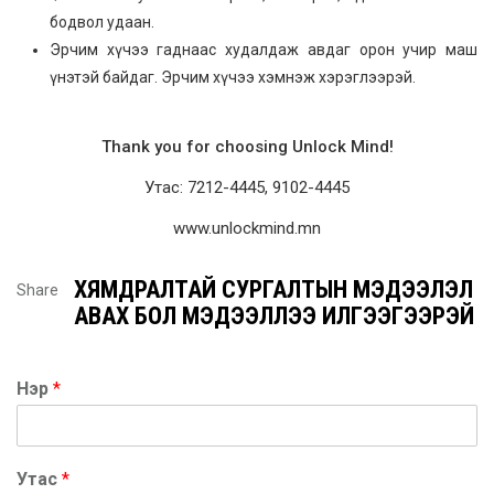
бодвол удаан.
Эрчим хүчээ гаднаас худалдаж авдаг орон учир маш
үнэтэй байдаг. Эрчим хүчээ хэмнэж хэрэглээрэй.
Thank you for choosing Unlock Mind!
Утас: 7212-4445, 9102-4445
www.unlockmind.mn
ХЯМДРАЛТАЙ СУРГАЛТЫН МЭДЭЭЛЭЛ
Share
АВАХ БОЛ МЭДЭЭЛЛЭЭ ИЛГЭЭГЭЭРЭЙ
Нэр
*
Утас
*