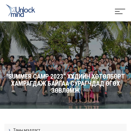
“SUMMER CAMP 2023” ХҮҮХДИЙН ХӨТӨЛБӨРТ
ХАМРАГДАЖ БАЙГАА СУРАГЧДАД ӨГӨХ
ЗӨВЛӨМЖ
Таны мэдлэгт