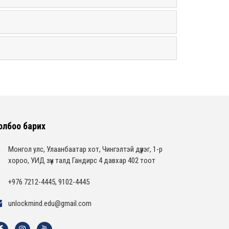
олбоо барих
Монгол улс, Улаанбаатар хот, Чингэлтэй дүүрэг, 1-р
хороо, УИД зүүн талд Гандирс 4 давхар 402 тоот
+976 7212-4445, 9102-4445
unlockmind.edu@gmail.com