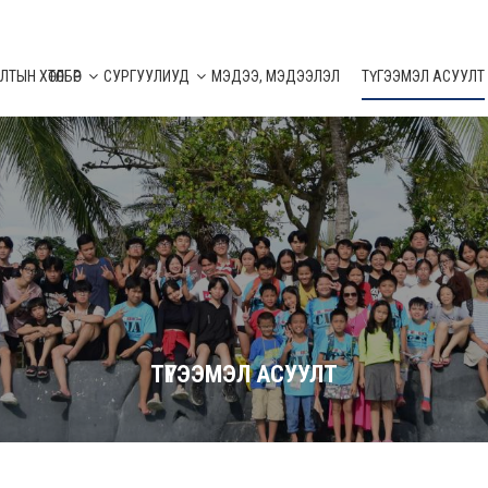
ТЫН ХӨТӨЛБӨР
СУРГУУЛИУД
МЭДЭЭ, МЭДЭЭЛЭЛ
ТҮГЭЭМЭЛ АСУУЛТ
ТҮГЭЭМЭЛ АСУУЛТ