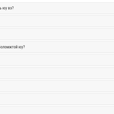
ь юу вэ?
 боломжтой юу?