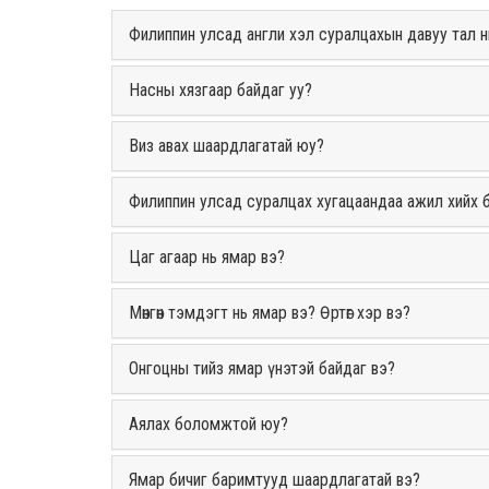
Филиппин улсад англи хэл суралцахын давуу тал н
Насны хязгаар байдаг уу?
Виз авах шаардлагатай юу?
Филиппин улсад суралцах хугацаандаа ажил хийх
Цаг агаар нь ямар вэ?
Мөнгөн тэмдэгт нь ямар вэ? Өртөг хэр вэ?
Онгоцны тийз ямар үнэтэй байдаг вэ?
Аялах боломжтой юу?
Ямар бичиг баримтууд шаардлагатай вэ?