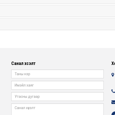
Санал хүсэлт
Х