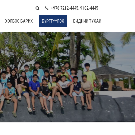
+976 7212-4445, 9102-4445
ХОЛБОО БАРИХ
БҮРТГҮҮЛЭХ
БИДНИЙ ТУХАЙ