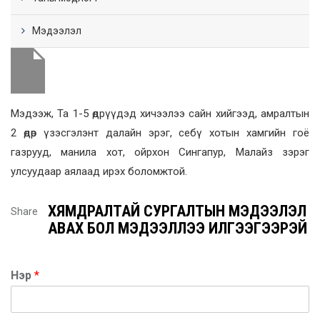
Мэдээлэл
Мэдээж, Та 1-5 өдрүүдэд хичээлээ сайн хийгээд, амралтын
2 өдөр үзэсгэлэнт далайн эрэг, себү хотын хамгийн гоё
газрууд, манила хот, ойрхон Сингапур, Малайз зэрэг
улсуудаар аялаад ирэх боломжтой.
ХЯМДРАЛТАЙ СУРГАЛТЫН МЭДЭЭЛЭЛ
Share
АВАХ БОЛ МЭДЭЭЛЛЭЭ ИЛГЭЭГЭЭРЭЙ
Нэр
*