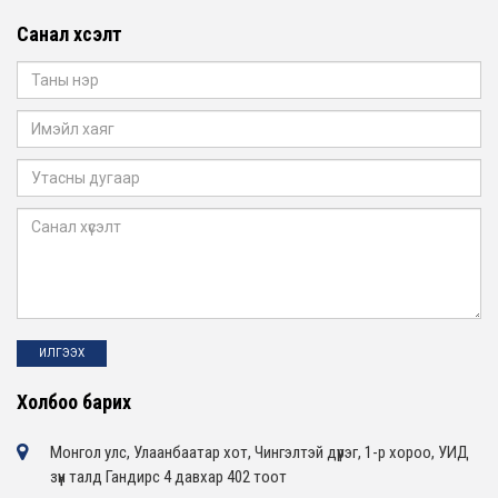
Санал хүсэлт
Холбоо барих
Монгол улс, Улаанбаатар хот, Чингэлтэй дүүрэг, 1-р хороо, УИД
зүүн талд Гандирс 4 давхар 402 тоот