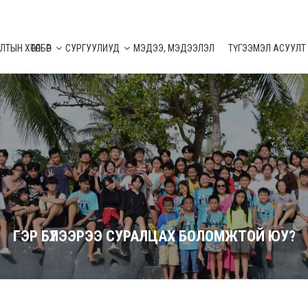
ТЫН ХӨТӨЛБӨР
СУРГУУЛИУД
МЭДЭЭ, МЭДЭЭЛЭЛ
ТҮГЭЭМЭЛ АСУУЛТ
ГЭР БҮЛЭЭРЭЭ СУРАЛЦАХ БОЛОМЖТОЙ ЮУ?