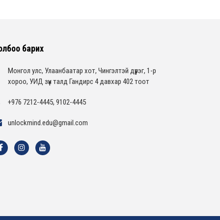
олбоо барих
Монгол улс, Улаанбаатар хот, Чингэлтэй дүүрэг, 1-р
хороо, УИД зүүн талд Гандирс 4 давхар 402 тоот
+976 7212-4445, 9102-4445
unlockmind.edu@gmail.com