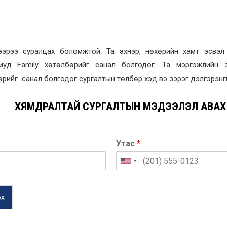
лээрээ суралцах боломжтой. Та эхнэр, нөхөрийн хамт эсвэл
лиуд Family хөтөлбөрийг санал болгодог. Та мэргэжлийн 
рийг санал болгодог сургалтын төлбөр хэд вэ зэрэг дэлгэрэнгү
ХЯМДРАЛТАЙ СУРГАЛТЫН МЭДЭЭЛЭЛ АВАХ
Утас
*
эх