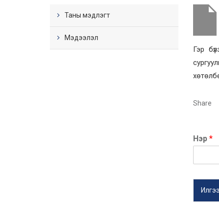
Таны мэдлэгт
Мэдээлэл
Гэр бү
сургуу
хөтөлбө
Share
Нэр
*
Илгэ