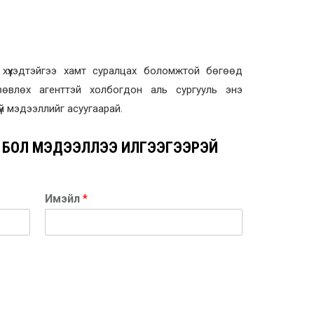
 хүүхэдтэйгээ хамт суралцах боломжтой бөгөөд
зөвлөх агенттэй холбогдон аль сургууль энэ
й мэдээллийг асуугаарай.
 БОЛ МЭДЭЭЛЛЭЭ ИЛГЭЭГЭЭРЭЙ
Имэйл
*