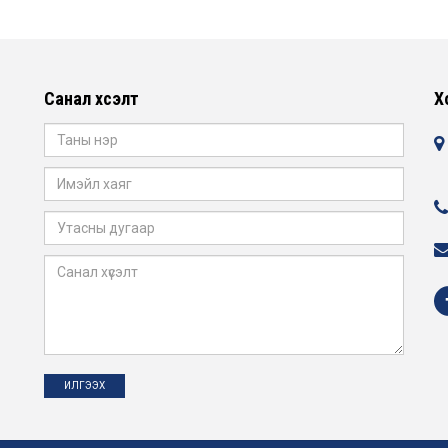
Санал хүсэлт
Х