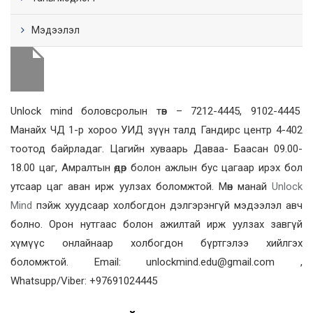
Мэдээлэл
Unlock mind боловсролын төв – 7212-4445, 9102-4445
Манайх ЧД 1-р хороо УИД зүүн талд Гандирс центр 4-402
тоотод байрладаг. Цагийн хуваарь Даваа- Баасан 09.00-
18.00 цаг, Амралтын өдөр болон ажлын бус цагаар ирэх бол
утсаар цаг аван ирж уулзах боломжтой. Мөн манай
Unlock
Mind
пэйж хуудсаар холбогдон дэлгэрэнгүй мэдээлэл авч
болно. Орон нутгаас болон ажилтай ирж уулзах завгүй
хүмүүс онлайнаар холбогдон бүртгэлээ хийлгэх
боломжтой. Email: unlockmind.edu@gmail.com ,
Whatsupp/Viber: +97691024445