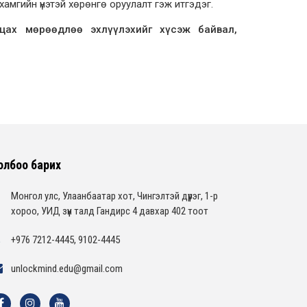
амгийн үнэтэй хөрөнгө оруулалт гэж итгэдэг.
цах мөрөөдлөө эхлүүлэхийг хүсэж байвал,
олбоо барих
Монгол улс, Улаанбаатар хот, Чингэлтэй дүүрэг, 1-р
хороо, УИД зүүн талд Гандирс 4 давхар 402 тоот
+976 7212-4445, 9102-4445
unlockmind.edu@gmail.com