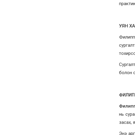
практик
УЯН ХА
Филипп
сургал
тохирс
Сургалт
болон о
ФИЛИПП
Филипп
нь сура
засах, 
Энэ арг