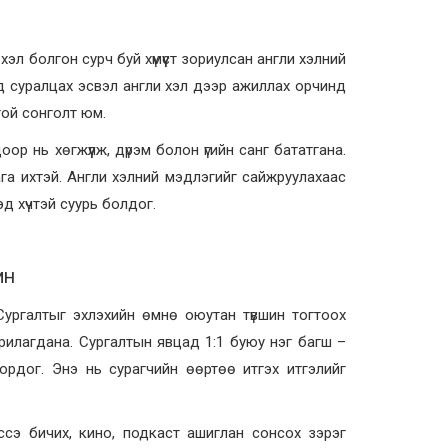
хэл болгон сурч буй хүмүүст зориулсан англи хэлний
 суралцах эсвэл англи хэл дээр ажиллах орчинд
ой сонголт юм.
ор нь хөгжүүлж, дүрэм болон үгийн санг бататгана.
а ихтэй. Англи хэлний мэдлэгийг сайжруулахаас
д хүчтэй суурь болдог.
ИН
 Сургалтыг эхлэхийн өмнө оюутан түвшин тогтоох
арилагдана. Сургалтын явцад 1:1 буюу нэг багш –
 ордог. Энэ нь сурагчийн өөртөө итгэх итгэлийг
эссэ бичих, кино, подкаст ашиглан сонсох зэрэг