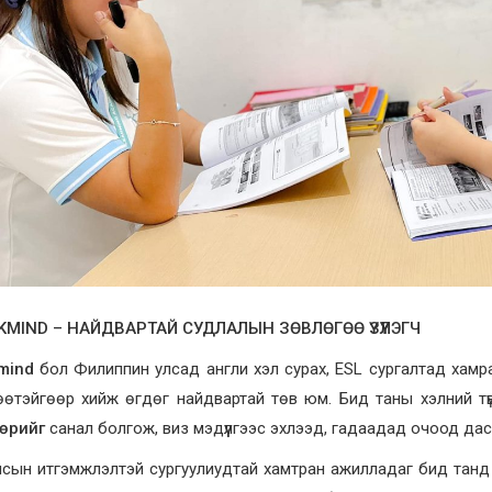
MIND – НАЙДВАРТАЙ СУДЛАЛЫН ЗӨВЛӨГӨӨ ҮЗҮҮЛЭГЧ
mind
бол Филиппин улсад англи хэл сурах, ESL сургалтад хамр
өөтэйгөөр хийж өгдөг найдвартай төв юм. Бид таны хэлний тү
өрийг
санал болгож, виз мэдүүлгээс эхлээд, гадаадад очоод дас
лсын итгэмжлэлтэй сургуулиудтай хамтран ажилладаг бид тан