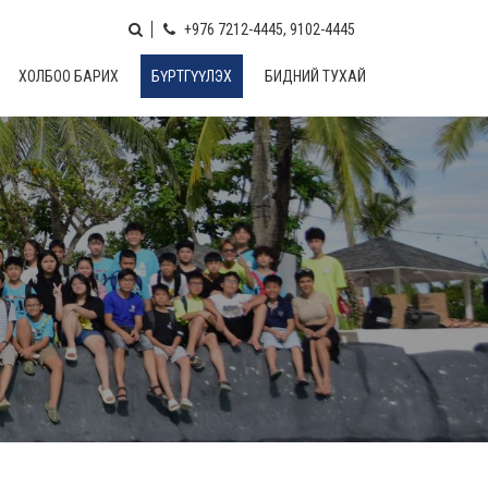
+976 7212-4445, 9102-4445
ХОЛБОО БАРИХ
БҮРТГҮҮЛЭХ
БИДНИЙ ТУХАЙ