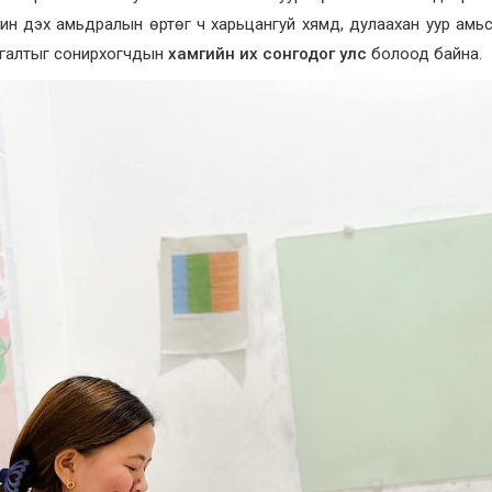
ин дэх амьдралын өртөг ч харьцангуй хямд, дулаахан уур амьс
ргалтыг сонирхогчдын
хамгийн их сонгодог улс
болоод байна.