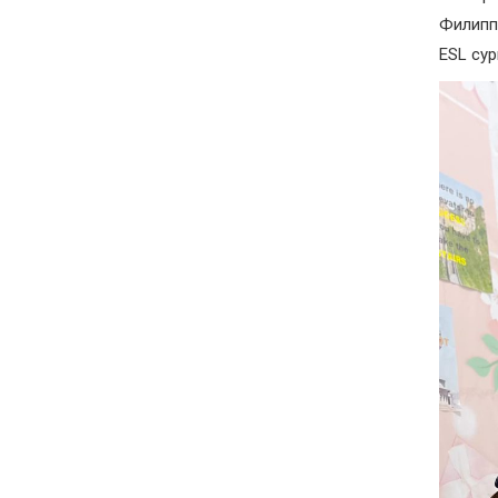
Филипп
ESL су