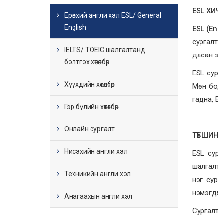
ESL Х
Ерөнхий англи хэл ESL/ General
English
ESL (En
сургал
IELTS/ TOEIC шалгалтанд
дасан з
бэлтгэх хөтөлбөр
ESL сур
Хүүхдийн хөтөлбөр
Мөн бо
гадна, 
Гэр бүлийн хөтөлбөр
Онлайн сургалт
ТҮВШИН
Нисэхийн англи хэл
ESL сур
шалгалт
Техникийн англи хэл
нэг сур
нэмэгдү
Анагаахын англи хэл
Сургалт