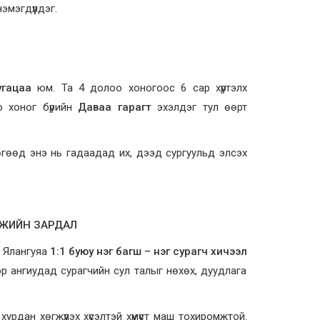
мэгдүүлдэг.
угацаа
юм. Та 4 долоо хоногоос 6 сар хүртэлх
о хоног бүрийн
Даваа гарагт
эхэлдэг тул өөрт
гөөд энэ нь гадаадад их, дээд сургуульд элсэх
ОМЖИЙН ЗАРДАЛ
. Ялангуяа
1:1 буюу нэг багш – нэг сурагч хичээл
ээр ангиудад сурагчийн сул талыг нөхөх, дуудлага
урдан хөгжүүлэх хүсэлтэй хүмүүст маш тохиромжтой.