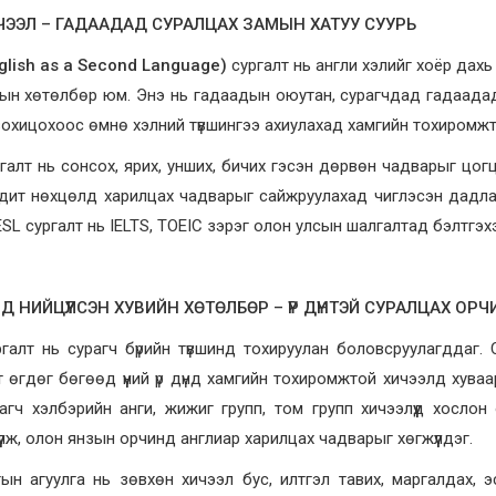
ИЧЭЭЛ – ГАДААДАД СУРАЛЦАХ ЗАМЫН ХАТУУ СУУРЬ
glish as a Second Language)
сургалт нь англи хэлийг хоёр дахь 
тын хөтөлбөр юм. Энэ нь гадаадын оюутан, сурагчдад гадаадад
охицохоос өмнө хэлний түвшингээ ахиулахад хамгийн тохиромжт
галт нь сонсох, ярих, унших, бичих гэсэн дөрвөн чадварыг цогцо
дит нөхцөлд харилцах чадварыг сайжруулахад чиглэсэн дадлаг
ESL сургалт нь IELTS, TOEIC зэрэг олон улсын шалгалтад бэлтгэхэ
Д НИЙЦҮҮЛСЭН ХУВИЙН ХӨТӨЛБӨР – ҮР ДҮНТЭЙ СУРАЛЦАХ ОРЧ
галт нь сурагч бүрийн түвшинд тохируулан боловсруулагддаг.
 өгдөг бөгөөд үүний үр дүнд хамгийн тохиромжтой хичээлд хува
агч хэлбэрийн анги, жижиг групп, том групп хичээлүүд хослон
үлж, олон янзын орчинд англиар харилцах чадварыг хөгжүүлдэг.
ын агуулга нь зөвхөн хичээл бус, илтгэл тавих, маргалдах, 