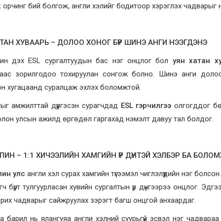
 орчинг бий болгож, англи хэлийг бодитоор хэрэглэх чадварыг нэ
ТАН ХУВААРЬ – ДОЛОО ХОНОГ БҮР ШИНЭ АНГИ НЭЭГДЭНЭ
ин дэх ESL сургалтуудын бас нэг онцлог бол
уян хатан х
таас зорилгодоо тохируулан сонгож болно. Шинэ анги доло
он хугацаанд суралцаж эхлэх боломжтой.
ыг амжилттай дүүргэсэн сурагчдад
ESL гэрчилгээ
олгогддог бө
лон улсын ажилд өргөдөл гаргахад нэмэлт давуу тал болдог.
ИН – 1:1 ХИЧЭЭЛИЙН ХАМГИЙН ҮР ДҮНТЭЙ ХЭЛБЭР БА БОЛ
ин улс
англи хэл сурах хамгийн түгээмэл чиглэлүүдийн нэг болсон
гч бүрт тулгуурласан хувийн сургалтын үр дүнгээрээ онцлог. Эдг
ярих чадварыг сайжруулах зэрэгт багш онцгой анхаардаг.
а барил нь ялангуяа англи хэлний суурьгүй эсвэл нэг чадвараа х