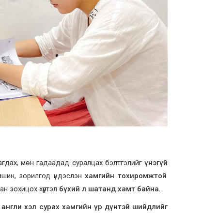
агдах, мөн гадаадад суралцах бэлтгэлийг
үнэгүй
вшин, зорилгод үндэслэн
хамгийн тохиромжтой
ан зохицох хүртэл
бүхий л шатанд хамт байна
.
д
англи хэл сурах хамгийн үр дүнтэй шийдлийг