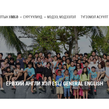
ТЫН ХӨТӨЛБӨР
СУРГУУЛИУД
МЭДЭЭ, МЭДЭЭЛЭЛ
ТҮГЭЭМЭЛ АСУУЛТ
ЕРӨНХИЙ АНГЛИ ХЭЛ ESL/ GENERAL ENGLISH