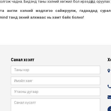
олгож чадна. Бидэнд таны хэлний хөгжил бол ирээдүйд оруулах х
 та англи хэлний мэдлэгээ сайжруулж, гадаадад сурал
mind танд эхний алхмаас нь хамт байх болно!
Санал хүсэлт
Х