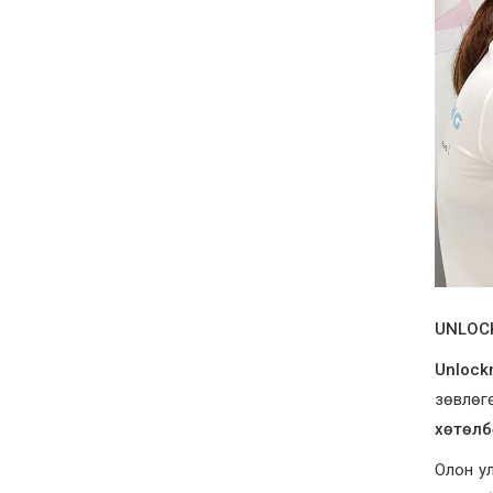
UNLOCK
Unlock
зөвлөг
хөтөлб
Олон у