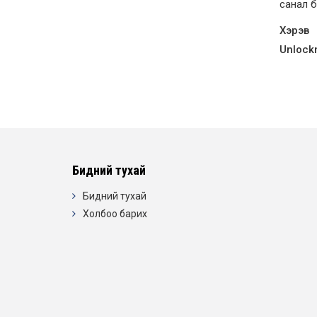
санал б
Хэрэв
Unlock
Бидний тухай
Бидний тухай
Холбоо барих