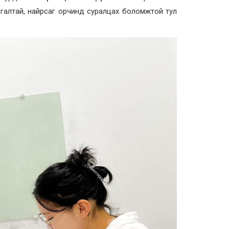
галтай, найрсаг орчинд суралцах боломжтой тул