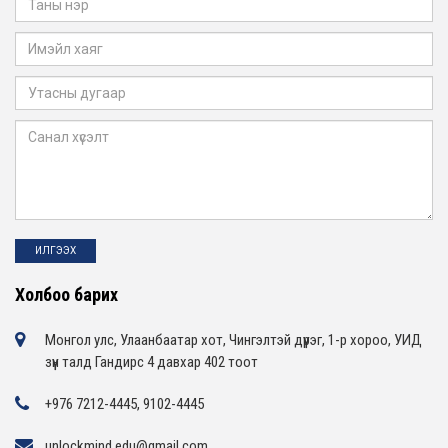
Холбоо барих
Монгол улс, Улаанбаатар хот, Чингэлтэй дүүрэг, 1-р хороо, УИД
зүүн талд Гандирс 4 давхар 402 тоот
+976 7212-4445, 9102-4445
unlockmind.edu@gmail.com