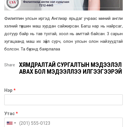
Филиппин улсын иргэд Англиар ярьдаг учраас миний англи
хэлний түвшин маш хурдан сайжирсан. Багш нар нь найрсаг,
дотуур байр нь тав тухтай, хоол нь амттай байсан. 3 сарын
хугацаанд маш их зүйл сурч, олон улсын олон найзуудтай
болсон. Та бүхэнд баярлалаа
ХЯМДРАЛТАЙ СУРГАЛТЫН МЭДЭЭЛЭЛ
Share
АВАХ БОЛ МЭДЭЭЛЛЭЭ ИЛГЭЭГЭЭРЭЙ
Нэр
*
Утас
*