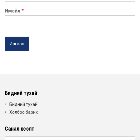
Имэйл
*
Илгээх
Бидний тухай
Бидний тухай
Холбоо барих
Санал хүсэлт