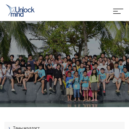
Таны мэдлэгт