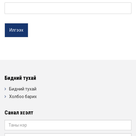
Илгээх
Бидний тухай
Бидний тухай
Холбоо барих
Санал хүсэлт