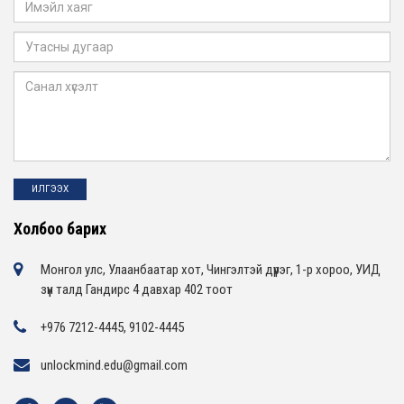
Холбоо барих
Монгол улс, Улаанбаатар хот, Чингэлтэй дүүрэг, 1-р хороо, УИД
зүүн талд Гандирс 4 давхар 402 тоот
+976 7212-4445, 9102-4445
unlockmind.edu@gmail.com